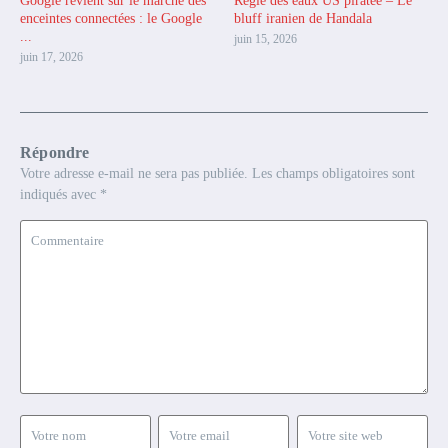
Google revient sur le marché des
Régie des eaux US piratée – Le
enceintes connectées : le Google
bluff iranien de Handala
...
juin 15, 2026
juin 17, 2026
Répondre
Votre adresse e-mail ne sera pas publiée.
Les champs obligatoires sont
indiqués avec
*