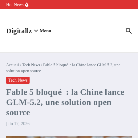
Aller au contenu
intelligence artificielle : voici ce qui va changer
Hot News
Comment l’IA simplifie la data de caisse pour la transformer en
levier de rentabilité ?
100 experts en cybersécurité protestent contre la suspension de
Claude Fable 5 et Mythos 5
Digitallz
Menu
Accueil
/
Tech News
/
Fable 5 bloqué : la Chine lance GLM-5.2, une
solution open source
Tech News
Fable 5 bloqué : la Chine lance
GLM-5.2, une solution open
source
juin 17, 2026