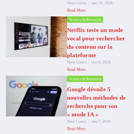
Nina Cortez
mai 20, 2026
Read More
Science & Research
Netflix teste un mode
vocal pour rechercher
du contenu sur la
plateforme
Nina Cortez
mai 9, 2026
Read More
Science & Research
Google dévoile 5
nouvelles méthodes de
recherche pour son
« mode IA »
Nina Cortez
mai 7, 2026
Read More