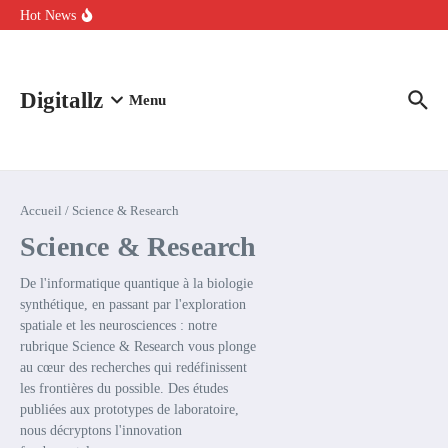
Aller au contenu
intelligence artificielle : voici ce qui va changer
Hot News
Comment l’IA simplifie la data de caisse pour la transformer en
levier de rentabilité ?
100 experts en cybersécurité protestent contre la suspension de
Claude Fable 5 et Mythos 5
Digitallz
Menu
Accueil
/
Science & Research
Science & Research
De l'informatique quantique à la biologie
synthétique, en passant par l'exploration
spatiale et les neurosciences : notre
rubrique Science & Research vous plonge
au cœur des recherches qui redéfinissent
les frontières du possible. Des études
publiées aux prototypes de laboratoire,
nous décryptons l'innovation