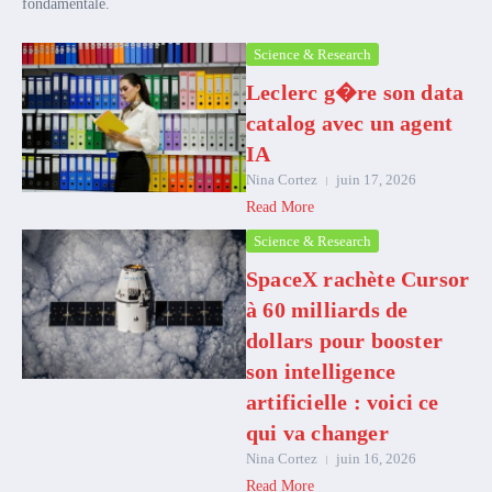
fondamentale.
Science & Research
Leclerc g�re son data
catalog avec un agent
IA
Nina Cortez
juin 17, 2026
Read More
Science & Research
SpaceX rachète Cursor
à 60 milliards de
dollars pour booster
son intelligence
artificielle : voici ce
qui va changer
Nina Cortez
juin 16, 2026
Read More