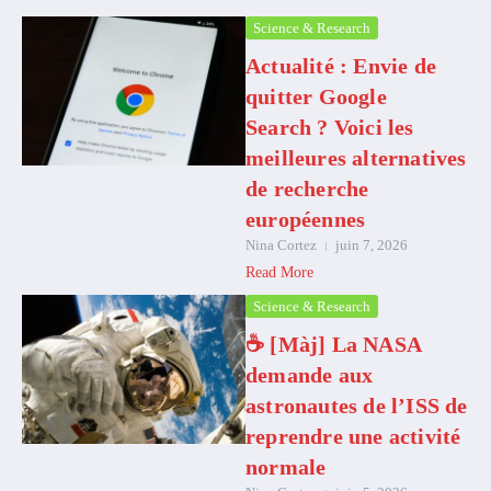
Science & Research
Actualité : Envie de
quitter Google
Search ? Voici les
meilleures alternatives
de recherche
européennes
Nina Cortez
juin 7, 2026
Read More
Science & Research
☕️ [Màj] La NASA
demande aux
astronautes de l’ISS de
reprendre une activité
normale