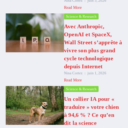
Nina Cortez
juin 5, 2026
Read More
Science & Research
Avec Anthropic,
OpenAI et SpaceX,
Wall Street s’apprête à
vivre son plus grand
cycle technologique
depuis Internet
Nina Cortez
juin 1, 2026
Read More
Science & Research
Un collier IA pour «
traduire » votre chien
à 94,6 % ? Ce qu’en
dit la science