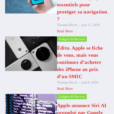
essentiels pour
protéger sa navigation
?
Thomas Duval
juin 11, 2026
Read More
Gadgets & Devices
Édito. Apple se fiche
de vous, mais vous
continuez d’acheter
des iPhone au prix
d’un SMIC
Thomas Duval
juin 9, 2026
Read More
Gadgets & Devices
Apple annonce Siri AI
propulsé par Google