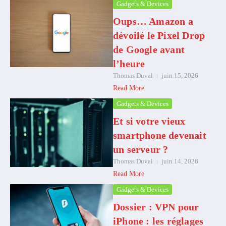
Gadgets & Devices
Oups… Amazon a
dévoilé le Pixel Drop
de Google avant
l’heure
Thomas Duval
juin 15, 2026
Read More
Gadgets & Devices
Et si votre vieux
smartphone devenait
un serveur ?
Thomas Duval
juin 14, 2026
Read More
Gadgets & Devices
Dossier : VPN pour
iPhone : les réglages