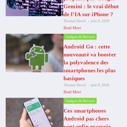
Gemini : le vrai début
de l’IA sur iPhone ?
Thomas Duval
juin 8, 2026
Read More
Gadgets & Devices
Android Go : cette
nouveauté va booster
la polyvalence des
smartphones les plus
basiques
Thomas Duval
juin 8, 2026
Read More
Gadgets & Devices
Ces smartphones
Android pas chers
vont enfin recevoir