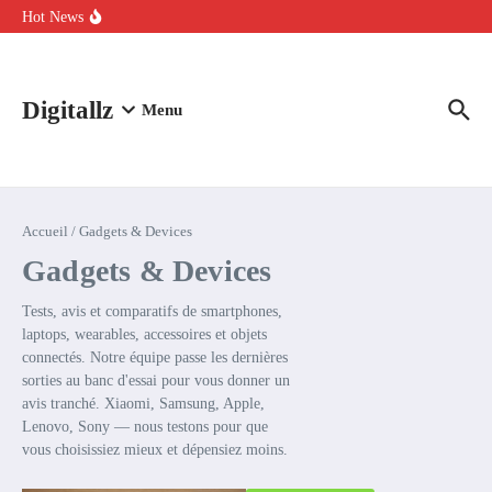
Aller au contenu
intelligence artificielle : voici ce qui va changer
Hot News
Comment l’IA simplifie la data de caisse pour la transformer en
levier de rentabilité ?
100 experts en cybersécurité protestent contre la suspension de
Claude Fable 5 et Mythos 5
Digitallz
Menu
Accueil
/
Gadgets & Devices
Gadgets & Devices
Tests, avis et comparatifs de smartphones,
laptops, wearables, accessoires et objets
connectés. Notre équipe passe les dernières
sorties au banc d'essai pour vous donner un
avis tranché. Xiaomi, Samsung, Apple,
Lenovo, Sony — nous testons pour que
vous choisissiez mieux et dépensiez moins.