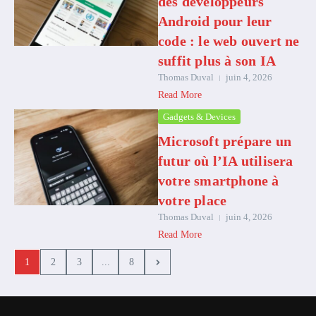
des développeurs
Android pour leur
code : le web ouvert ne
suffit plus à son IA
Thomas Duval
juin 4, 2026
Read More
Gadgets & Devices
Microsoft prépare un
futur où l’IA utilisera
votre smartphone à
votre place
Thomas Duval
juin 4, 2026
Read More
1
2
3
...
8