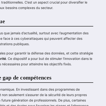
raditionnelles. C’est un aspect crucial pour diversifier le
 aux besoins complexes du secteur.
ue
us que jamais d’actualité, surtout avec l’augmentation des
nce face à ces cyberattaques qui peuvent affecter des
strations publiques.
les pour garantir la défense des données, et cette stratégie
rité
. Ce dispositif a pour but de stimuler l’innovation dans le
 nécessaires pour atteindre les objectifs fixés.
le gap de compétences
 dynamique. En investissant dans des programmes de
nt non seulement s’assurer de la sécurité de leurs propres
 future génération de professionnels. De plus, certaines
és et des écoles pour favoriser les stages et l’alternance,