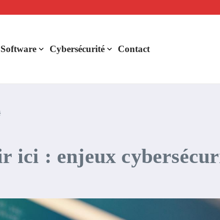
lligence artificielle : voici ce qui va changer
r de rentabilité ?
aude Fable 5 et Mythos 5
 Software
Cybersécurité
Contact
é
r ici : enjeux cybersécur