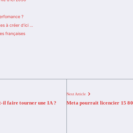
perfomance ?
es à créer d’ici …
ses françaises
Next Article
il faire tourner une IA ?
Meta pourrait licencier 15 8