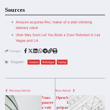
Sources
Amazon acquires Rivr, maker of a stair-climbing
delivery robot
Uber May Soon Let You Book a Zoox Robotaxi in Las
Vegas and LA
Partager
Étiquetté :
Amazon
Robotique
Startup
Previous Article
Next Article
Vous
OpenA
pourre
I
z voir
prépar