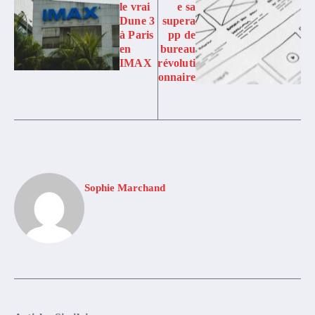
le vrai
e sa
Dune 3
supera
à Paris
pp de
en
bureau
IMAX
révoluti
onnaire
Sophie Marchand