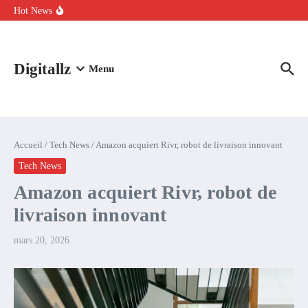
Aller au contenu
intelligence artificielle : voici ce qui va changer
Hot News
Comment l’IA simplifie la data de caisse pour la transformer en
levier de rentabilité ?
100 experts en cybersécurité protestent contre la suspension de
Claude Fable 5 et Mythos 5
Digitallz
Menu
Accueil
/
Tech News
/
Amazon acquiert Rivr, robot de livraison innovant
Tech News
Amazon acquiert Rivr, robot de
livraison innovant
mars 20, 2026