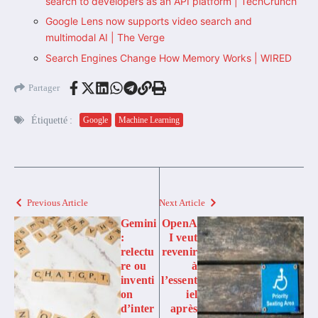
search to developers as an API platform | TechCrunch
Google Lens now supports video search and
multimodal AI | The Verge
Search Engines Change How Memory Works | WIRED
Partager
Étiquetté :
Google
Machine Learning
Previous Article
Next Article
Gemini
OpenA
:
I veut
relectu
revenir
re ou
à
inventi
l’essent
on
iel
d’inter
après