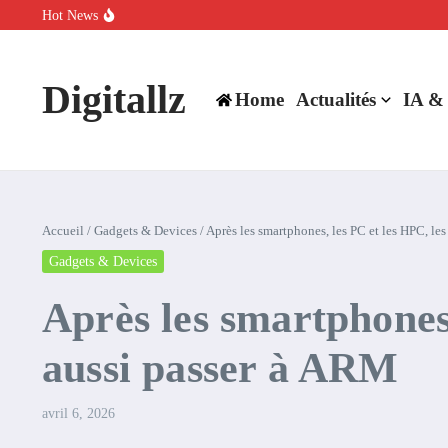
Aller au contenu
Hot News
SpaceX rachète Cursor à 60 milliards de dollars pour booster son inte
Comment l’IA simplifie la data de caisse pour la transformer en levie
100 experts en cybersécurité protestent contre la suspension de Cl
Digitallz
Home
Actualités
IA &
Accueil
/
Gadgets & Devices
/
Après les smartphones, les PC et les HPC, l
Gadgets & Devices
Après les smartphones
aussi passer à ARM
avril 6, 2026