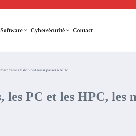
lligence artificielle : voici ce qui va changer
r de rentabilité ?
aude Fable 5 et Mythos 5
 Software
Cybersécurité
Contact
es mainframes IBM vont aussi passer à ARM
, les PC et les HPC, le