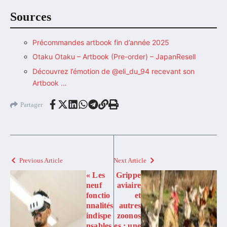
Sources
Précommandes artbook fin d’année 2025
Otaku Otaku – Artbook (Pre-order) – JapanResell
Découvrez l’émotion de @eli_du_94 recevant son
Artbook …
Partager
Previous Article
Next Article
« Les
Grippe
neuf
aviaire
fonctio
et
nnalités
autres
indispe
zoonos
nsables
es : une