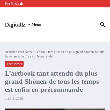
Aller au contenu
intelligence artificielle : voici ce qui va changer
Hot News
Comment l’IA simplifie la data de caisse pour la transformer en
levier de rentabilité ?
100 experts en cybersécurité protestent contre la suspension de
Claude Fable 5 et Mythos 5
Digitallz
Menu
Accueil
/
Tech News
/
L’artbook tant attendu du plus grand Shōnen de tous
les temps est enfin en précommande
Tech News
L’artbook tant attendu du plus
grand Shōnen de tous les temps
est enfin en précommande
avril 4, 2026