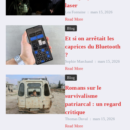
laser
Lea Fontaine
mars 15, 2026
Read More
Blog
Et si on arrêtait les
caprices du Bluetooth
?
Sophie Marchand
mars 15, 2026
Read More
Blog
Romans sur le
survivalisme
patriarcal : un regard
critique
Thomas Duval
mars 15, 2026
Read More