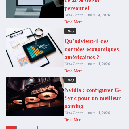
de 20% de son
personnel
Nina Cortez
mars 14, 2026
Read More
Blog
Qu’advient-il des
données économiques
américaines ?
Nina Cortez
mars 14, 2026
Read More
Blog
Nvidia : configurez G-
Sync pour un meilleur
gaming
Nina Cortez
mars 14, 2026
Read More