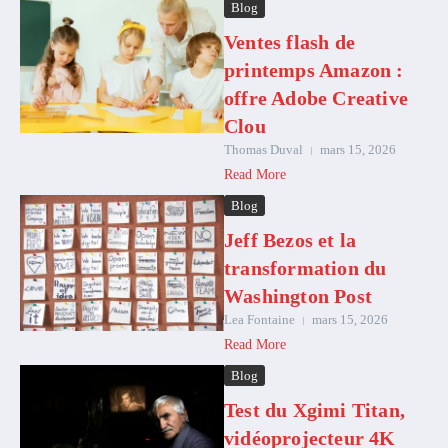
Blog
Ventes flash de
printemps Amazon :
offre Adobe Creative
Clou
Thomas Duval
mars 15, 2026
Read More
Blog
Jeff Bezos et la
transformation du
Washington Post
Lea Fontaine
mars 15, 2026
Read More
Blog
Test du Xgimi Titan,
vidéoprojecteur 4K