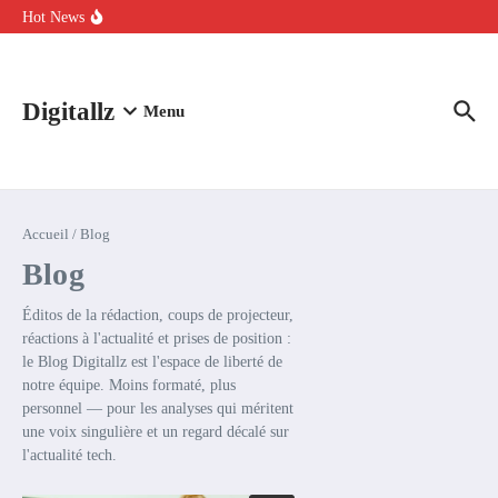
Aller au contenu
intelligence artificielle : voici ce qui va changer
Hot News
Comment l’IA simplifie la data de caisse pour la transformer en
levier de rentabilité ?
100 experts en cybersécurité protestent contre la suspension de
Claude Fable 5 et Mythos 5
Digitallz
Menu
Accueil
/
Blog
Blog
Éditos de la rédaction, coups de projecteur,
réactions à l'actualité et prises de position :
le Blog Digitallz est l'espace de liberté de
notre équipe. Moins formaté, plus
personnel — pour les analyses qui méritent
une voix singulière et un regard décalé sur
l'actualité tech.