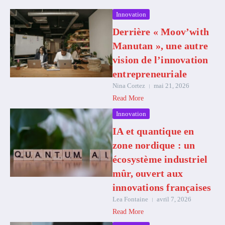
Innovation
Derrière « Moov’with
Manutan », une autre
vision de l’innovation
entrepreneuriale
Nina Cortez
mai 21, 2026
Read More
Innovation
IA et quantique en
zone nordique : un
écosystème industriel
mûr, ouvert aux
innovations françaises
Lea Fontaine
avril 7, 2026
Read More