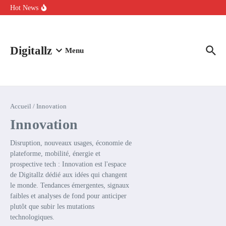
Aller au contenu
intelligence artificielle : voici ce qui va changer
Hot News
Comment l’IA simplifie la data de caisse pour la transformer en
levier de rentabilité ?
100 experts en cybersécurité protestent contre la suspension de
Claude Fable 5 et Mythos 5
Digitallz
Menu
Accueil
/
Innovation
Innovation
Disruption, nouveaux usages, économie de
plateforme, mobilité, énergie et
prospective tech : Innovation est l'espace
de Digitallz dédié aux idées qui changent
le monde. Tendances émergentes, signaux
faibles et analyses de fond pour anticiper
plutôt que subir les mutations
technologiques.