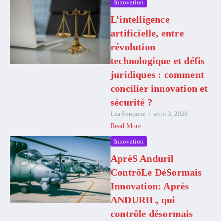
Innovation
L’intelligence
artificielle, entre
révolution
technologique et défis
juridiques : comment
concilier innovation et
sécurité ?
Lea Fontaine
avril 3, 2026
Read More
Innovation
AprèS Anduril
ContrôLe DéSormais
Innovation: Après
ANDURIL, qui
contrôle désormais