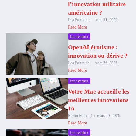
l’innovation militaire
américaine ?
Lea Fontaine
mars 31, 2026
Read More
Innovation
OpenAI érotisme :
innovation ou dérive ?
Lea Fontaine
mars 26, 2026
Read More
Innovation
Votre Mac accueille les
meilleures innovations
IA
Karim Belhadj
mars 20, 2026
Read More
Innovation