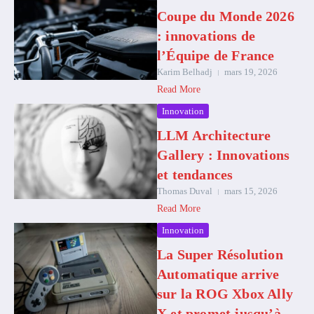
Coupe du Monde 2026
: innovations de
l’Équipe de France
Karim Belhadj
mars 19, 2026
Read More
Innovation
LLM Architecture
Gallery : Innovations
et tendances
Thomas Duval
mars 15, 2026
Read More
Innovation
La Super Résolution
Automatique arrive
sur la ROG Xbox Ally
X et promet jusqu’à