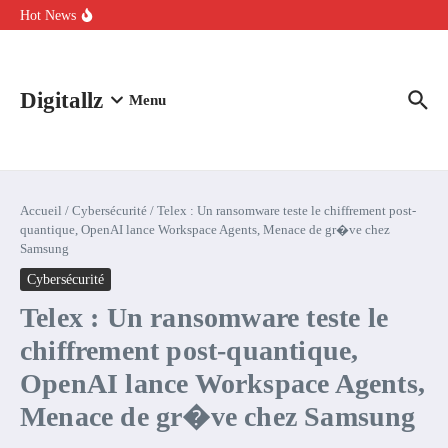
Aller au contenu
intelligence artificielle : voici ce qui va changer
Hot News
Comment l’IA simplifie la data de caisse pour la transformer en
levier de rentabilité ?
100 experts en cybersécurité protestent contre la suspension de
Claude Fable 5 et Mythos 5
Digitallz
Menu
Accueil
/
Cybersécurité
/
Telex : Un ransomware teste le chiffrement post-
quantique, OpenAI lance Workspace Agents, Menace de gr�ve chez
Samsung
Cybersécurité
Telex : Un ransomware teste le
chiffrement post-quantique,
OpenAI lance Workspace Agents,
Menace de gr�ve chez Samsung