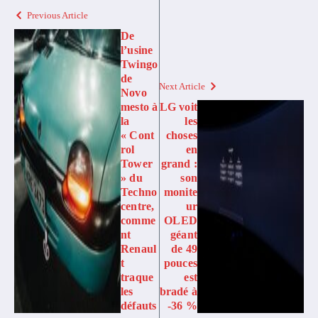
Previous Article
De
l’usine
Twingo
de
Next Article
Novo
mesto à
LG voit
la
les
« Cont
choses
rol
en
Tower
grand :
» du
son
Techno
monite
centre,
ur
comme
OLED
nt
géant
Renaul
de 49
t
pouces
traque
est
les
bradé à
défauts
-36 %