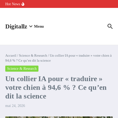
Aller au contenu
intelligence artificielle : voici ce qui va changer
Hot News
Comment l’IA simplifie la data de caisse pour la transformer en
levier de rentabilité ?
100 experts en cybersécurité protestent contre la suspension de
Claude Fable 5 et Mythos 5
Digitallz
Menu
Accueil
/
Science & Research
/
Un collier IA pour « traduire » votre chien à
94,6 % ? Ce qu’en dit la science
Science & Research
Un collier IA pour « traduire »
votre chien à 94,6 % ? Ce qu’en
dit la science
mai 24, 2026