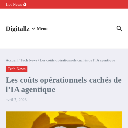
Aller au contenu
intelligence artificielle : voici ce qui va changer
Hot News
Comment l’IA simplifie la data de caisse pour la transformer en
levier de rentabilité ?
100 experts en cybersécurité protestent contre la suspension de
Claude Fable 5 et Mythos 5
Digitallz
Menu
Accueil
/
Tech News
/
Les coûts opérationnels cachés de l’IA agentique
Tech News
Les coûts opérationnels cachés de
l’IA agentique
avril 7, 2026