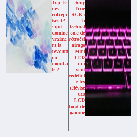
Top 10
Sony
des
True
entrepr
RGB :
ises IA
la
: qui
technol
domine
ogie de
vraime
rétroécl
nt la
airage
révoluti
Mini
on
LED
mondia
qui
le ?
veut
redéfini
r les
télévise
urs
LCD
haut de
gamme