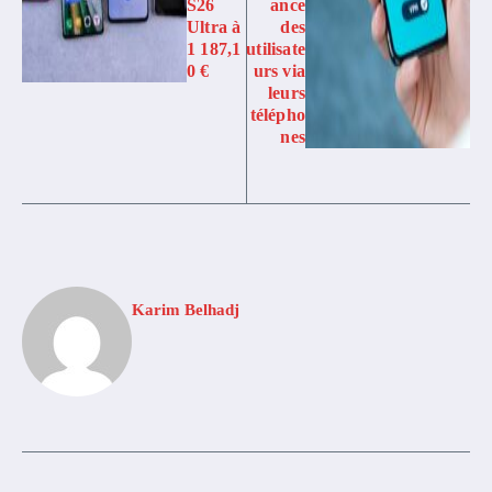
S26
ance
Ultra à
des
1 187,1
utilisate
0 €
urs via
leurs
télépho
nes
Karim Belhadj