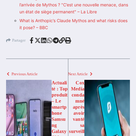
l’arrivée de Mythos ? "C’est une nouvelle menace, dans
un état de siège permanent" – La Libre
What is Anthopic’s Claude Mythos and what risks does
it pose? – BBC
Partager
Previous Article
Next Article
Actuali
Cox
té : Top
Media
produit
conda
– Le
mné
smartp
après
hone
avoir
Samsu
vanté
ng
sa
Galaxy
surveill