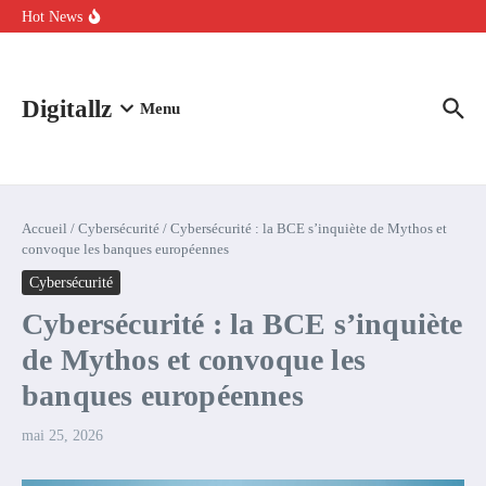
Aller au contenu
intelligence artificielle : voici ce qui va changer
Hot News
Comment l’IA simplifie la data de caisse pour la transformer en
levier de rentabilité ?
100 experts en cybersécurité protestent contre la suspension de
Claude Fable 5 et Mythos 5
Digitallz
Menu
Accueil
/
Cybersécurité
/
Cybersécurité : la BCE s’inquiète de Mythos et
convoque les banques européennes
Cybersécurité
Cybersécurité : la BCE s’inquiète
de Mythos et convoque les
banques européennes
mai 25, 2026