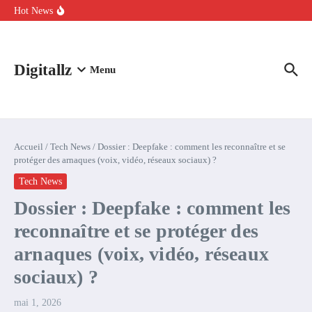
Aller au contenu
intelligence artificielle : voici ce qui va changer
Hot News
Comment l’IA simplifie la data de caisse pour la transformer en
levier de rentabilité ?
100 experts en cybersécurité protestent contre la suspension de
Claude Fable 5 et Mythos 5
Digitallz
Menu
Accueil
/
Tech News
/
Dossier : Deepfake : comment les reconnaître et se
protéger des arnaques (voix, vidéo, réseaux sociaux) ?
Tech News
Dossier : Deepfake : comment les
reconnaître et se protéger des
arnaques (voix, vidéo, réseaux
sociaux) ?
mai 1, 2026