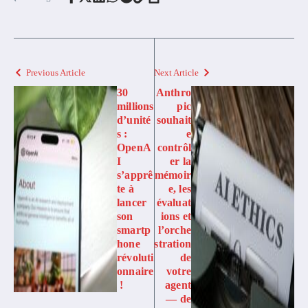
Previous Article
Next Article
30
Anthro
millions
pic
d’unité
souhait
s :
e
OpenA
contrôl
I
er la
s’apprê
mémoir
te à
e, les
lancer
évaluat
son
ions et
smartp
l’orche
hone
stration
révoluti
de
onnaire
votre
!
agent
— de