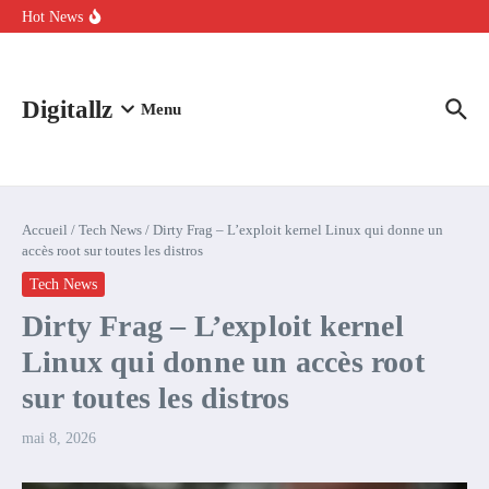
Aller au contenu
intelligence artificielle : voici ce qui va changer
Hot News
Comment l’IA simplifie la data de caisse pour la transformer en
levier de rentabilité ?
100 experts en cybersécurité protestent contre la suspension de
Claude Fable 5 et Mythos 5
Digitallz
Menu
Accueil
/
Tech News
/
Dirty Frag – L’exploit kernel Linux qui donne un
accès root sur toutes les distros
Tech News
Dirty Frag – L’exploit kernel
Linux qui donne un accès root
sur toutes les distros
mai 8, 2026