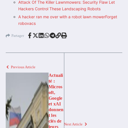
Attack Of The Killer Lawnmowers: Security Flaw Let
Hackers Control These Landscaping Robots
A hacker ran me over with a robot lawn mower Forget
robovacs
Partager
Previous Article
Actuali
té :
Micros
oft,
Google
et xAI
donnen
t les
clés de
Next Article
leurs