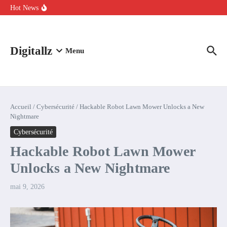
Aller au contenu
intelligence artificielle : voici ce qui va changer
Hot News
Comment l’IA simplifie la data de caisse pour la transformer en
levier de rentabilité ?
100 experts en cybersécurité protestent contre la suspension de
Claude Fable 5 et Mythos 5
Digitallz
Menu
Accueil
/
Cybersécurité
/
Hackable Robot Lawn Mower Unlocks a New
Nightmare
Cybersécurité
Hackable Robot Lawn Mower
Unlocks a New Nightmare
mai 9, 2026