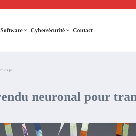
lligence artificielle : voici ce qui va changer
r de rentabilité ?
aude Fable 5 et Mythos 5
 Software
Cybersécurité
Contact
r vos je
 rendu neuronal pour tra