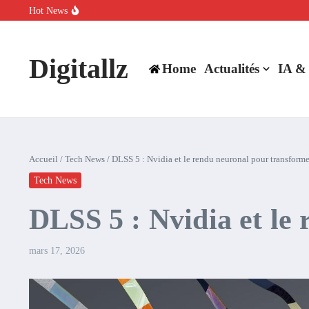
Aller au contenu
Hot News
SpaceX rachète Cursor à 60 milliards de dollars pour booster son inte
Comment l’IA simplifie la data de caisse pour la transformer en levie
100 experts en cybersécurité protestent contre la suspension de Cl
Digitallz
Home
Actualités
IA &
Accueil
/
Tech News
/
DLSS 5 : Nvidia et le rendu neuronal pour transforme
Tech News
DLSS 5 : Nvidia et le
mars 17, 2026