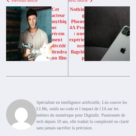
Previous Article
Next Article
Cet
Nothin
acteur
g
mythiq
Phone
ue
4A Pro
récem
: une
ment
expérie
décédé
nce
tiendra
flagshi
un film
p
Spécialiste en intelligence artificielle, Léa couvre les
LLMs, outils no-code et l impact de l IA sur les
métiers du numérique pour Digitallz. Passionnée de
tech depuis 10 ans, elle traduit la complexité en clarté
sans jamais sacrifier la précision.