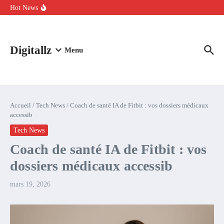
Aller au contenu
intelligence artificielle : voici ce qui va changer
Hot News
Comment l’IA simplifie la data de caisse pour la transformer en
levier de rentabilité ?
100 experts en cybersécurité protestent contre la suspension de
Claude Fable 5 et Mythos 5
Digitallz
Menu
Accueil
/
Tech News
/
Coach de santé IA de Fitbit : vos dossiers médicaux
accessib
Tech News
Coach de santé IA de Fitbit : vos
dossiers médicaux accessib
mars 19, 2026