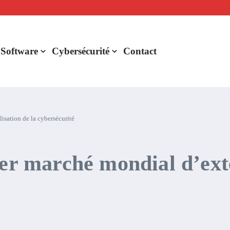
lligence artificielle : voici ce qui va changer
r de rentabilité ?
aude Fable 5 et Mythos 5
 Software
Cybersécurité
Contact
isation de la cybersécurité
ier marché mondial d’exte