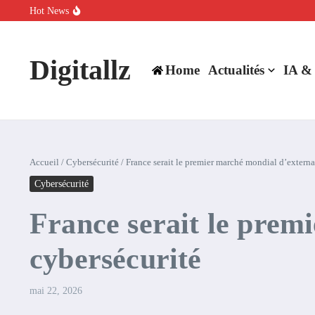
Aller au contenu
Hot News
SpaceX rachète Cursor à 60 milliards de dollars pour booster son inte
Comment l’IA simplifie la data de caisse pour la transformer en levie
100 experts en cybersécurité protestent contre la suspension de Cl
Digitallz
Home
Actualités
IA &
Accueil
/
Cybersécurité
/
France serait le premier marché mondial d’external
Cybersécurité
France serait le prem
cybersécurité
mai 22, 2026