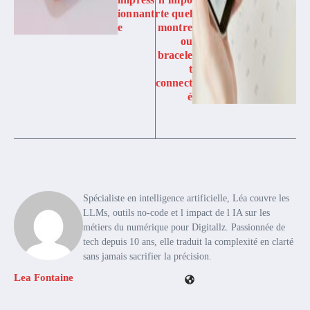
ionnant
rte quel
e
montre
ou
bracele
t
connect
é
Spécialiste en intelligence artificielle, Léa couvre les
LLMs, outils no-code et l impact de l IA sur les
métiers du numérique pour Digitallz. Passionnée de
tech depuis 10 ans, elle traduit la complexité en clarté
sans jamais sacrifier la précision.
Lea Fontaine