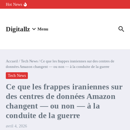
Aller au contenu
intelligence artificielle : voici ce qui va changer
Hot News
Comment l’IA simplifie la data de caisse pour la transformer en
levier de rentabilité ?
100 experts en cybersécurité protestent contre la suspension de
Claude Fable 5 et Mythos 5
Digitallz
Menu
Accueil
/
Tech News
/
Ce que les frappes iraniennes sur des centres de
données Amazon changent — ou non — à la conduite de la guerre
Tech News
Ce que les frappes iraniennes sur
des centres de données Amazon
changent — ou non — à la
conduite de la guerre
avril 4, 2026