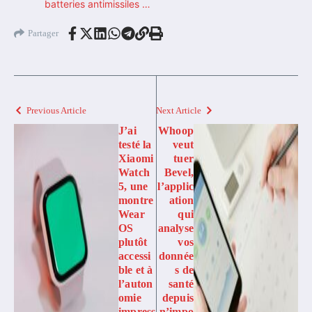
batteries antimissiles …
Partager
Previous Article
Next Article
J’ai
Whoop
testé la
veut
Xiaomi
tuer
Watch
Bevel,
5, une
l’applic
montre
ation
Wear
qui
OS
analyse
plutôt
vos
accessi
donnée
ble et à
s de
l’auton
santé
omie
depuis
impress
n’impo