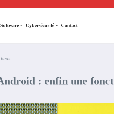
lligence artificielle : voici ce qui va changer
r de rentabilité ?
aude Fable 5 et Mythos 5
 Software
Cybersécurité
Contact
e bureau
ndroid : enfin une fonct