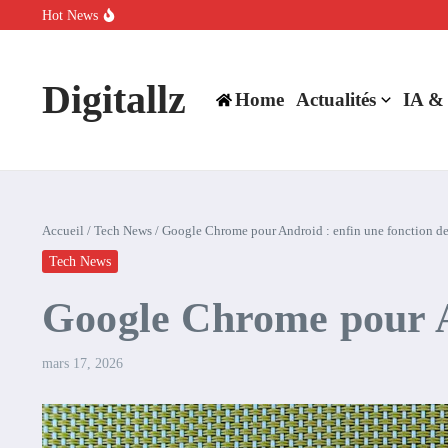
Aller au contenu
Hot News
SpaceX rachète Cursor à 60 milliards de dollars pour booster son inte
Comment l’IA simplifie la data de caisse pour la transformer en levie
100 experts en cybersécurité protestent contre la suspension de Cl
Digitallz
Home
Actualités
IA &
Accueil
/
Tech News
/
Google Chrome pour Android : enfin une fonction d
Tech News
Google Chrome pour A
mars 17, 2026