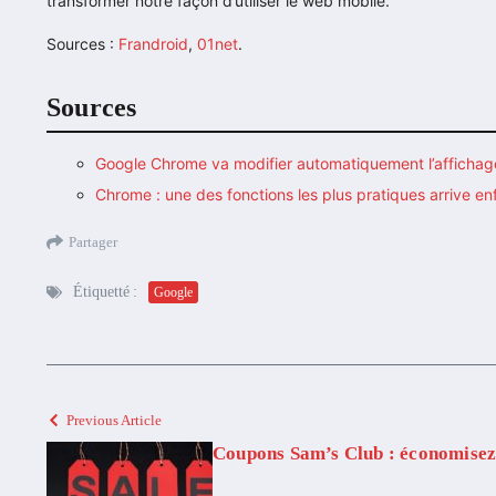
transformer notre façon d’utiliser le web mobile.
Sources :
Frandroid
,
01net
.
Sources
Google Chrome va modifier automatiquement l’affichag
Chrome : une des fonctions les plus pratiques arrive en
Partager
Étiquetté :
Google
Previous Article
Coupons Sam’s Club : économisez