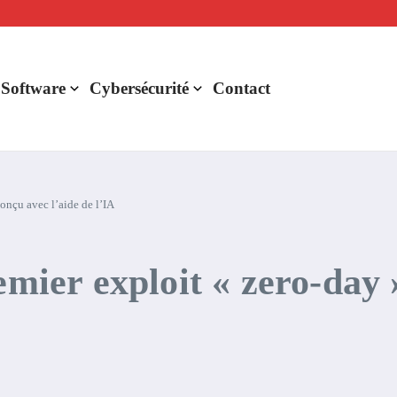
lligence artificielle : voici ce qui va changer
r de rentabilité ?
aude Fable 5 et Mythos 5
 Software
Cybersécurité
Contact
onçu avec l’aide de l’IA
emier exploit « zero-day 