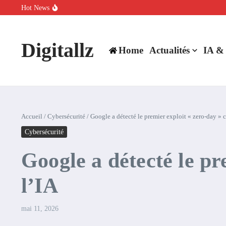
Aller au contenu
Hot News
SpaceX rachète Cursor à 60 milliards de dollars pour booster son inte
Comment l’IA simplifie la data de caisse pour la transformer en levie
100 experts en cybersécurité protestent contre la suspension de Cl
Digitallz
Home
Actualités
IA &
Accueil
/
Cybersécurité
/
Google a détecté le premier exploit « zero-day » c
Cybersécurité
Google a détecté le pr
l’IA
mai 11, 2026