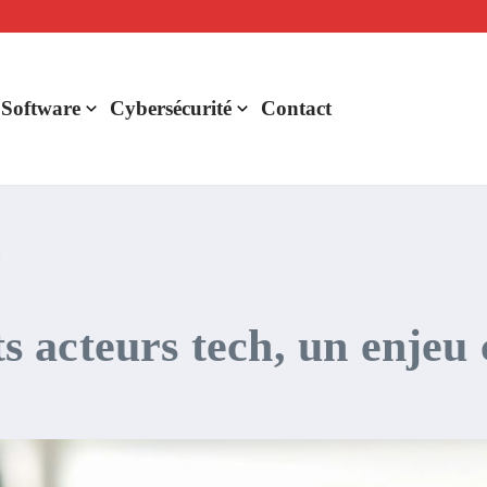
lligence artificielle : voici ce qui va changer
r de rentabilité ?
aude Fable 5 et Mythos 5
 Software
Cybersécurité
Contact
l
ts acteurs tech, un enjeu 