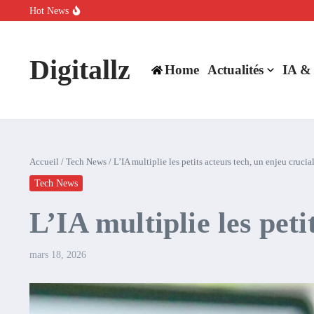
Aller au contenu
Hot News
SpaceX rachète Cursor à 60 milliards de dollars pour booster son inte
Comment l’IA simplifie la data de caisse pour la transformer en levie
100 experts en cybersécurité protestent contre la suspension de Cl
Digitallz
Home
Actualités
IA &
Accueil
/
Tech News
/
L’IA multiplie les petits acteurs tech, un enjeu crucia
Tech News
L’IA multiplie les peti
mars 18, 2026