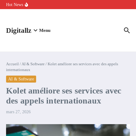
Aller au contenu
intelligence artificielle : voici ce qui va changer
Hot News
Comment l’IA simplifie la data de caisse pour la transformer en
levier de rentabilité ?
100 experts en cybersécurité protestent contre la suspension de
Claude Fable 5 et Mythos 5
Digitallz
Menu
Accueil
/
AI & Software
/
Kolet améliore ses services avec des appels
internationaux
AI & Software
Kolet améliore ses services avec
des appels internationaux
mars 27, 2026