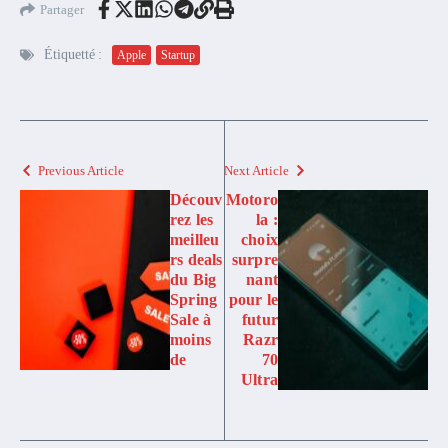
Partager
Étiquetté :
Apple
Startup
Previous Article
Next Article
Découv
Motoro
rez les
la :
meilleu
choix
rs deals
surpre
du Big
nant
Spring
pour le
Sale à
futur
moins
Razr
de
70
Ultra