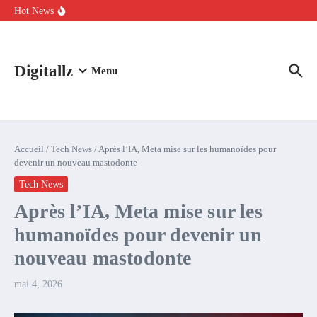
Aller au contenu
intelligence artificielle : voici ce qui va changer
Hot News
Comment l’IA simplifie la data de caisse pour la transformer en
levier de rentabilité ?
100 experts en cybersécurité protestent contre la suspension de
Claude Fable 5 et Mythos 5
Digitallz
Menu
Accueil
/
Tech News
/
Après l’IA, Meta mise sur les humanoïdes pour
devenir un nouveau mastodonte
Tech News
Après l’IA, Meta mise sur les
humanoïdes pour devenir un
nouveau mastodonte
mai 4, 2026