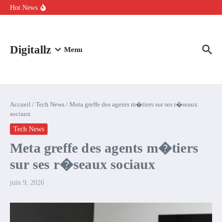
Aller au contenu
intelligence artificielle : voici ce qui va changer
Hot News
Comment l’IA simplifie la data de caisse pour la transformer en
levier de rentabilité ?
100 experts en cybersécurité protestent contre la suspension de
Claude Fable 5 et Mythos 5
Digitallz
Menu
Accueil
/
Tech News
/
Meta greffe des agents m�tiers sur ses r�seaux
sociaux
Tech News
Meta greffe des agents m�tiers
sur ses r�seaux sociaux
juin 9, 2026