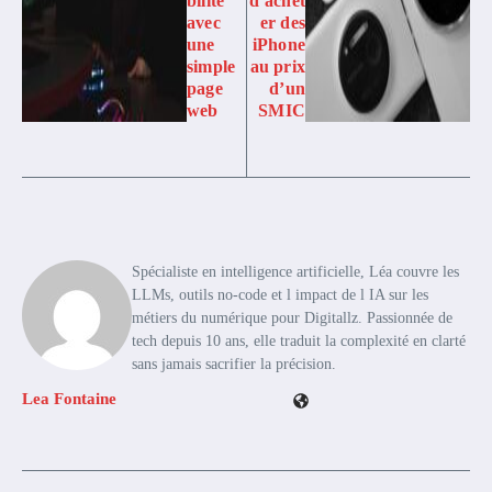
bilité
d’achet
avec
er des
une
iPhone
simple
au prix
page
d’un
web
SMIC
Spécialiste en intelligence artificielle, Léa couvre les
LLMs, outils no-code et l impact de l IA sur les
métiers du numérique pour Digitallz. Passionnée de
tech depuis 10 ans, elle traduit la complexité en clarté
sans jamais sacrifier la précision.
Lea Fontaine