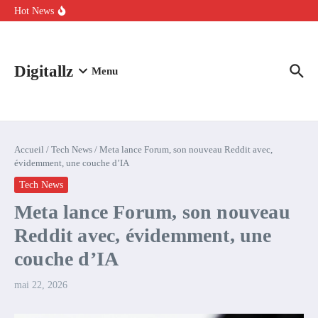
Aller au contenu
intelligence artificielle : voici ce qui va changer
Hot News
Comment l’IA simplifie la data de caisse pour la transformer en
levier de rentabilité ?
100 experts en cybersécurité protestent contre la suspension de
Claude Fable 5 et Mythos 5
Digitallz
Menu
Accueil
/
Tech News
/
Meta lance Forum, son nouveau Reddit avec,
évidemment, une couche d’IA
Tech News
Meta lance Forum, son nouveau
Reddit avec, évidemment, une
couche d’IA
mai 22, 2026