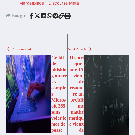
Marketplace – Discourse Meta
Partager
Previous Article
Next Article
Ce kit
Histori
de
que:
phishin
une IA
g ouvre
vient
les
de
compte
résoud
s
re un
Micros
problè
oft 365
me
sans
mathé
voler le
matiqu
mot de
e vieux
passe
de