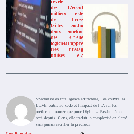
révèle
des
L’écout
milliers
e de
de
livres
failles
audio
dans
amélior
des
e-t-elle
logiciels
l’appre
très
ntissag
utilisés
e ?
Spécialiste en intelligence artificielle, Léa couvre les
LLMs, outils no-code et l impact de l IA sur les
métiers du numérique pour Digitallz. Passionnée de
tech depuis 10 ans, elle traduit la complexité en clarté
sans jamais sacrifier la précision.
Lea Fontaine