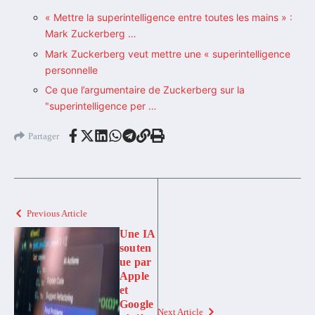
« Mettre la superintelligence entre toutes les mains » :
Mark Zuckerberg …
Mark Zuckerberg veut mettre une « superintelligence
personnelle
Ce que l’argumentaire de Zuckerberg sur la
"superintelligence per …
Partager
Previous Article
Une IA
souten
ue par
Apple
et
Google
Next Article