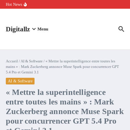
Aller au contenu
intelligence artificielle : voici ce qui va changer
Hot News
Comment l’IA simplifie la data de caisse pour la transformer en
levier de rentabilité ?
100 experts en cybersécurité protestent contre la suspension de
Claude Fable 5 et Mythos 5
Digitallz
Menu
Accueil
/
AI & Software
/
« Mettre la superintelligence entre toutes les
mains » : Mark Zuckerberg annonce Muse Spark pour concurrencer GPT
5.4 Pro et Gemini 3.1
AI & Software
« Mettre la superintelligence
entre toutes les mains » : Mark
Zuckerberg annonce Muse Spark
pour concurrencer GPT 5.4 Pro