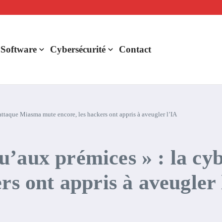
lligence artificielle : voici ce qui va changer
r de rentabilité ?
aude Fable 5 et Mythos 5
 Software
Cybersécurité
Contact
ttaque Miasma mute encore, les hackers ont appris à aveugler l’IA
u’aux prémices » : la c
rs ont appris à aveugler 