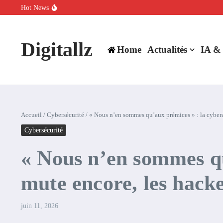
Aller au contenu
Hot News
SpaceX rachète Cursor à 60 milliards de dollars pour booster son inte
Comment l’IA simplifie la data de caisse pour la transformer en levie
100 experts en cybersécurité protestent contre la suspension de Cl
Digitallz
Home
Actualités
IA &
Accueil
/
Cybersécurité
/
« Nous n’en sommes qu’aux prémices » : la cybera
Cybersécurité
« Nous n’en sommes q
mute encore, les hacke
juin 11, 2026