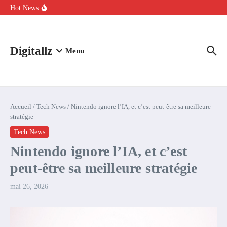
Aller au contenu
intelligence artificielle : voici ce qui va changer
Hot News
Comment l’IA simplifie la data de caisse pour la transformer en
levier de rentabilité ?
100 experts en cybersécurité protestent contre la suspension de
Claude Fable 5 et Mythos 5
Digitallz
Menu
Accueil
/
Tech News
/
Nintendo ignore l’IA, et c’est peut-être sa meilleure
stratégie
Tech News
Nintendo ignore l’IA, et c’est
peut-être sa meilleure stratégie
mai 26, 2026