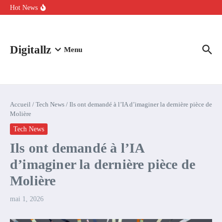
Aller au contenu
intelligence artificielle : voici ce qui va changer
Hot News
Comment l’IA simplifie la data de caisse pour la transformer en
levier de rentabilité ?
100 experts en cybersécurité protestent contre la suspension de
Claude Fable 5 et Mythos 5
Digitallz
Menu
Accueil
/
Tech News
/
Ils ont demandé à l’IA d’imaginer la dernière pièce de
Molière
Tech News
Ils ont demandé à l’IA
d’imaginer la dernière pièce de
Molière
mai 1, 2026