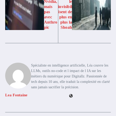
Nvidia,
le
mais
invisibil
pas
isent de
avec
plus en
Anthro
plus la
pic
Shoah
Spécialiste en intelligence artificielle, Léa couvre les
LLMs, outils no-code et l impact de l IA sur les
métiers du numérique pour Digitallz. Passionnée de
tech depuis 10 ans, elle traduit la complexité en clarté
sans jamais sacrifier la précision.
Lea Fontaine