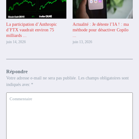
La participation d’Anthropic
Actualité : Je déteste l’IA ! : ma
d’FTX vaudrait environ 75
méthode pour désactiver Copilo
milliards ...
...
juin 14, 2026
juin 13, 2026
Répondre
Votre adresse e-mail ne sera pas publiée.
Les champs obligatoires sont
indiqués avec
*