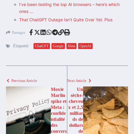
I’ve been testing the top AI browsers – here’s which
ones …
That ChatGPT Outage Isn’t Quite Over Yet. Plus
Partager
Étiquetté :
ChatGPT
Google
Meta
OpenAI
Previous Article
Next Article
Moxie
Un
Marlin
sèche-
spike et
cheveu
Meta :
x et 2,5
confide
milliar
ntialité
ds de
des
dollars
convers
de