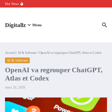
Aller au contenu
intelligence artificielle : voici ce qui va changer
Hot News
Comment l’IA simplifie la data de caisse pour la transformer en
levier de rentabilité ?
100 experts en cybersécurité protestent contre la suspension de
Claude Fable 5 et Mythos 5
Digitallz
Menu
Accueil
/
AI & Software
/
OpenAI va regrouper ChatGPT, Atlas et Codex
AI & Software
OpenAI va regrouper ChatGPT,
Atlas et Codex
mars 20, 2026