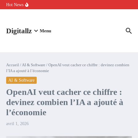
Aller au contenu
intelligence artificielle : voici ce qui va changer
Hot News
Comment l’IA simplifie la data de caisse pour la transformer en
levier de rentabilité ?
100 experts en cybersécurité protestent contre la suspension de
Claude Fable 5 et Mythos 5
Digitallz
Menu
Accueil
/
AI & Software
/
OpenAI veut cacher ce chiffre : devinez combien
l’IA a ajouté à l’économie
AI & Software
OpenAI veut cacher ce chiffre :
devinez combien l’IA a ajouté à
l’économie
avril 1, 2026