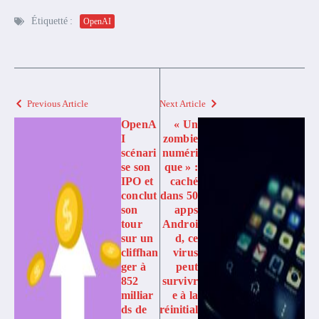
Étiquetté :
OpenAI
Previous Article
Next Article
OpenA
« Un
I
zombie
scénari
numéri
se son
que » :
IPO et
caché
conclut
dans 50
son
apps
tour
Androi
sur un
d, ce
cliffhan
virus
ger à
peut
852
survivr
milliar
e à la
ds de
réinitial