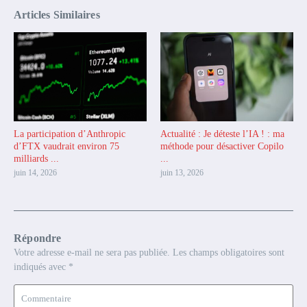
Articles Similaires
La participation d’Anthropic
Actualité : Je déteste l’IA ! : ma
d’FTX vaudrait environ 75
méthode pour désactiver Copilo
milliards ...
...
juin 14, 2026
juin 13, 2026
Répondre
Votre adresse e-mail ne sera pas publiée.
Les champs obligatoires sont
indiqués avec
*