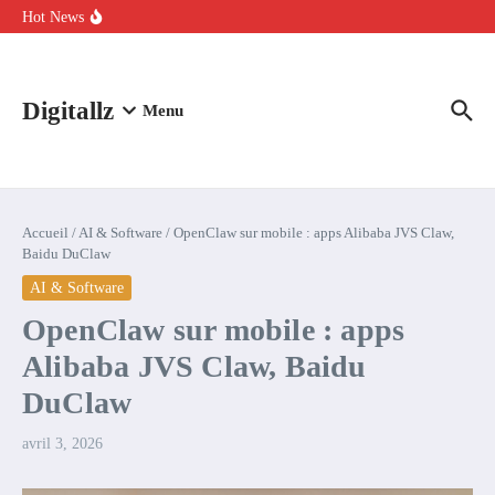
Aller au contenu
intelligence artificielle : voici ce qui va changer
Hot News
Comment l’IA simplifie la data de caisse pour la transformer en
levier de rentabilité ?
100 experts en cybersécurité protestent contre la suspension de
Claude Fable 5 et Mythos 5
Digitallz
Menu
Accueil
/
AI & Software
/
OpenClaw sur mobile : apps Alibaba JVS Claw,
Baidu DuClaw
AI & Software
OpenClaw sur mobile : apps
Alibaba JVS Claw, Baidu
DuClaw
avril 3, 2026