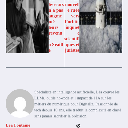
livreurs
nouvell
n’a pas
e ruée
augme
vers
nté
l’orbite
leurs
inquièt
revenu
e
s
scientifi
à Seattl
ques et
e
juristes
Spécialiste en intelligence artificielle, Léa couvre les
LLMs, outils no-code et l impact de l IA sur les
métiers du numérique pour Digitallz. Passionnée de
tech depuis 10 ans, elle traduit la complexité en clarté
sans jamais sacrifier la précision.
Lea Fontaine