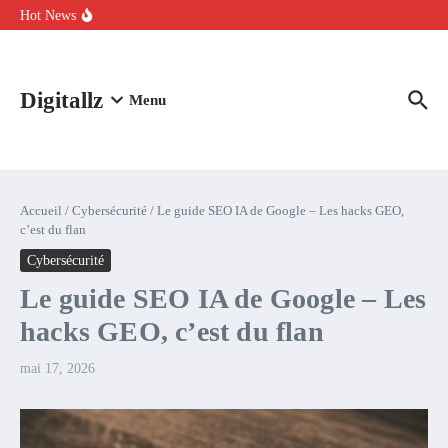
Aller au contenu
intelligence artificielle : voici ce qui va changer
Hot News
Comment l’IA simplifie la data de caisse pour la transformer en
levier de rentabilité ?
100 experts en cybersécurité protestent contre la suspension de
Claude Fable 5 et Mythos 5
Digitallz
Menu
Accueil
/
Cybersécurité
/
Le guide SEO IA de Google – Les hacks GEO,
c’est du flan
Cybersécurité
Le guide SEO IA de Google – Les
hacks GEO, c’est du flan
mai 17, 2026