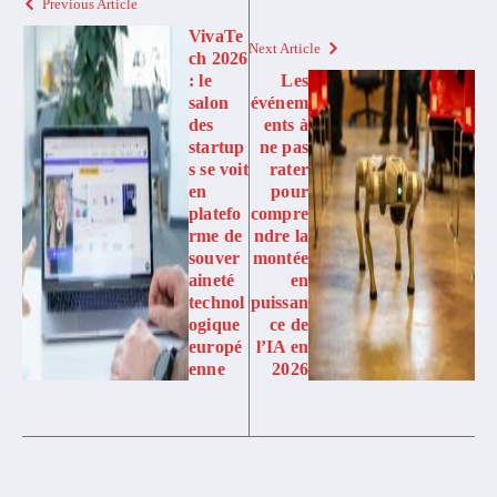
Previous Article
VivaTe
Next Article
ch 2026
: le
Les
salon
événem
des
ents à
startup
ne pas
s se voit
rater
en
pour
platefo
compre
rme de
ndre la
souver
montée
aineté
en
technol
puissan
ogique
ce de
europé
l’IA en
enne
2026