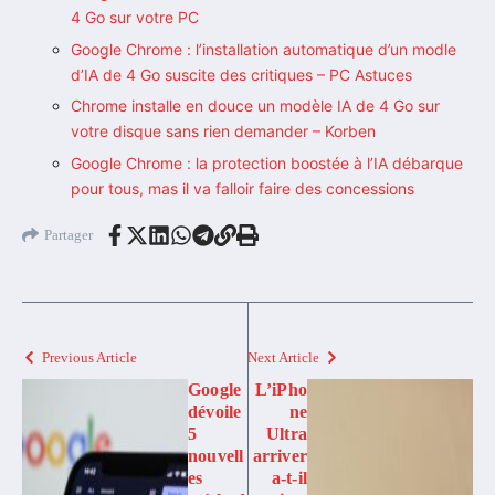
4 Go sur votre PC
Google Chrome : l’installation automatique d’un modle
d’IA de 4 Go suscite des critiques – PC Astuces
Chrome installe en douce un modèle IA de 4 Go sur
votre disque sans rien demander – Korben
Google Chrome : la protection boostée à l’IA débarque
pour tous, mas il va falloir faire des concessions
Partager
Previous Article
Next Article
Google
L’iPho
dévoile
ne
5
Ultra
nouvell
arriver
es
a-t-il