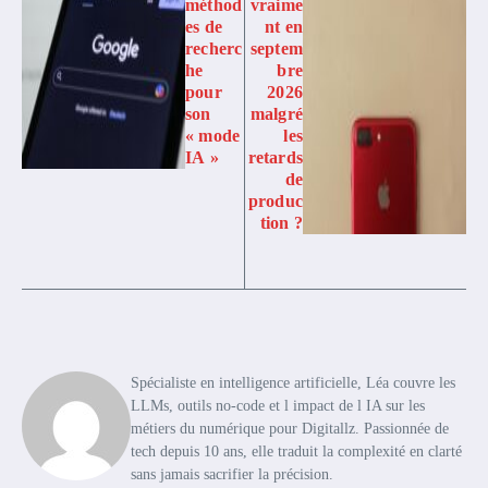
méthod
vraime
es de
nt en
recherc
septem
he
bre
pour
2026
son
malgré
« mode
les
IA »
retards
de
produc
tion ?
Spécialiste en intelligence artificielle, Léa couvre les
LLMs, outils no-code et l impact de l IA sur les
métiers du numérique pour Digitallz. Passionnée de
tech depuis 10 ans, elle traduit la complexité en clarté
sans jamais sacrifier la précision.