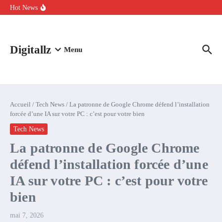
Aller au contenu
intelligence artificielle : voici ce qui va changer
Hot News
Comment l’IA simplifie la data de caisse pour la transformer en
levier de rentabilité ?
100 experts en cybersécurité protestent contre la suspension de
Claude Fable 5 et Mythos 5
Digitallz
Menu
Accueil
/
Tech News
/
La patronne de Google Chrome défend l’installation
forcée d’une IA sur votre PC : c’est pour votre bien
Tech News
La patronne de Google Chrome
défend l’installation forcée d’une
IA sur votre PC : c’est pour votre
bien
mai 7, 2026