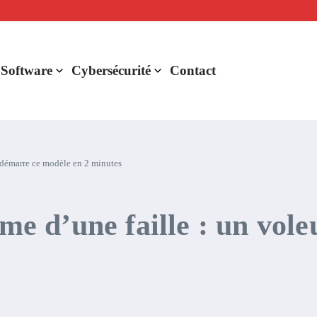
lligence artificielle : voici ce qui va changer
r de rentabilité ?
aude Fable 5 et Mythos 5
 Software
Cybersécurité
Contact
r démarre ce modèle en 2 minutes
ime d’une faille : un vo