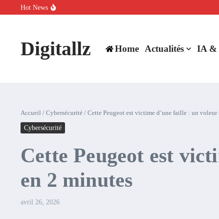
Aller au contenu
Hot News
SpaceX rachète Cursor à 60 milliards de dollars pour booster son inte
Comment l’IA simplifie la data de caisse pour la transformer en levie
100 experts en cybersécurité protestent contre la suspension de Cl
Digitallz
Home
Actualités
IA &
Accueil
/
Cybersécurité
/
Cette Peugeot est victime d’une faille : un voleu
Cybersécurité
Cette Peugeot est vict
en 2 minutes
avril 26, 2026