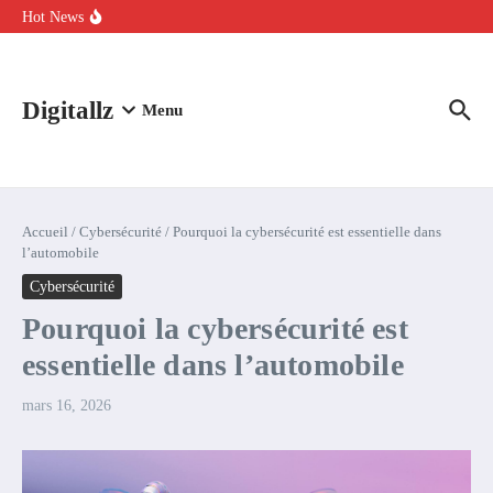
Aller au contenu
intelligence artificielle : voici ce qui va changer
Hot News
Comment l’IA simplifie la data de caisse pour la transformer en
levier de rentabilité ?
100 experts en cybersécurité protestent contre la suspension de
Claude Fable 5 et Mythos 5
Digitallz
Menu
Accueil
/
Cybersécurité
/
Pourquoi la cybersécurité est essentielle dans
l’automobile
Cybersécurité
Pourquoi la cybersécurité est
essentielle dans l’automobile
mars 16, 2026