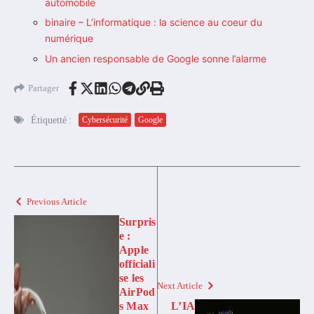
automobile
binaire – L’informatique : la science au coeur du
numérique
Un ancien responsable de Google sonne l’alarme
Partager
Étiquetté :
Cybersécurité
Google
Previous Article
Surpris
e :
Apple
officiali
se les
Next Article
AirPod
s Max
L’IA