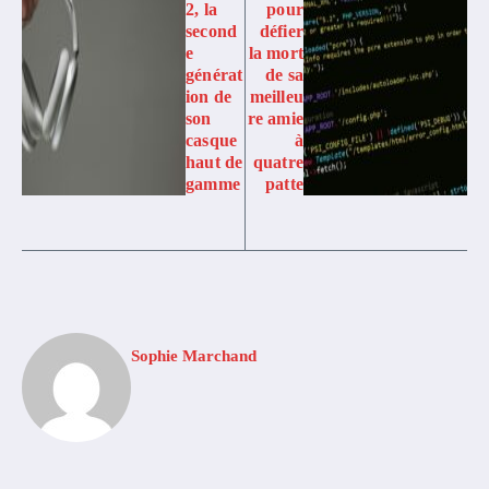
2, la
pour
second
défier
e
la mort
générat
de sa
ion de
meilleu
son
re amie
casque
à
haut de
quatre
gamme
patte
Sophie Marchand