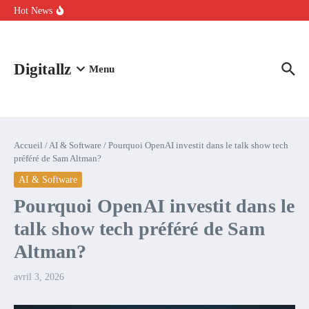
Aller au contenu
intelligence artificielle : voici ce qui va changer
Hot News
Comment l’IA simplifie la data de caisse pour la transformer en
levier de rentabilité ?
100 experts en cybersécurité protestent contre la suspension de
Claude Fable 5 et Mythos 5
Digitallz
Menu
Accueil
/
AI & Software
/
Pourquoi OpenAI investit dans le talk show tech
préféré de Sam Altman?
AI & Software
Pourquoi OpenAI investit dans le
talk show tech préféré de Sam
Altman?
avril 3, 2026