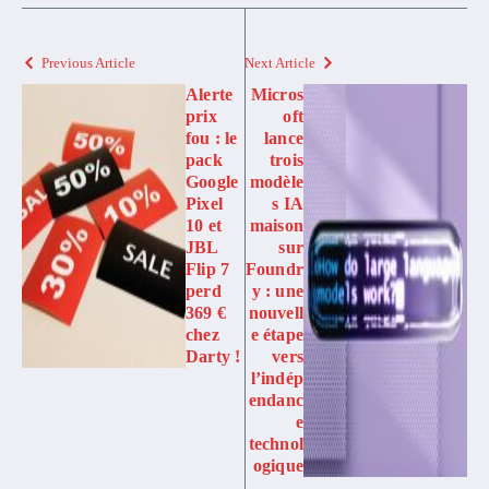
Previous Article
Next Article
Alerte
Micros
prix
oft
fou : le
lance
pack
trois
Google
modèle
Pixel
s IA
10 et
maison
JBL
sur
Flip 7
Foundr
perd
y : une
369 €
nouvell
chez
e étape
Darty !
vers
l’indép
endanc
e
technol
ogique