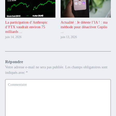
La participation d’Anthropic
Actualité : Je déteste l’IA ! : ma
d’FTX vaudrait environ 75
méthode pour désactiver Copilo
milliards ...
...
juin 14, 2026
juin 13, 2026
Répondre
Votre adresse e-mail ne sera pas publiée.
Les champs obligatoires sont
indiqués avec
*