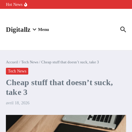
Aller au contenu
intelligence artificielle : voici ce qui va changer
Hot News
Comment l’IA simplifie la data de caisse pour la transformer en
levier de rentabilité ?
100 experts en cybersécurité protestent contre la suspension de
Claude Fable 5 et Mythos 5
Digitallz
Menu
Accueil
/
Tech News
/
Cheap stuff that doesn’t suck, take 3
Tech News
Cheap stuff that doesn’t suck,
take 3
avril 18, 2026