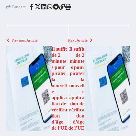
Partager
Previous Article
Next Article
Il suffit
Il suffit
de 2
de 2
minute
minute
s pour
s pour
pirater
pirater
la
la
nouvell
nouvell
e
e
applica
applica
tion de
tion de
vérifica
vérifica
tion
tion
d’âge
d’âge
de l’UE
de l’UE