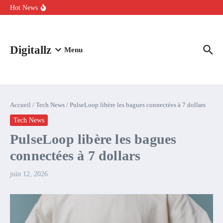
Aller au contenu
intelligence artificielle : voici ce qui va changer
Hot News
Comment l’IA simplifie la data de caisse pour la transformer en
levier de rentabilité ?
100 experts en cybersécurité protestent contre la suspension de
Claude Fable 5 et Mythos 5
Digitallz
Menu
Accueil
/
Tech News
/
PulseLoop libère les bagues connectées à 7 dollars
Tech News
PulseLoop libère les bagues
connectées à 7 dollars
juin 12, 2026