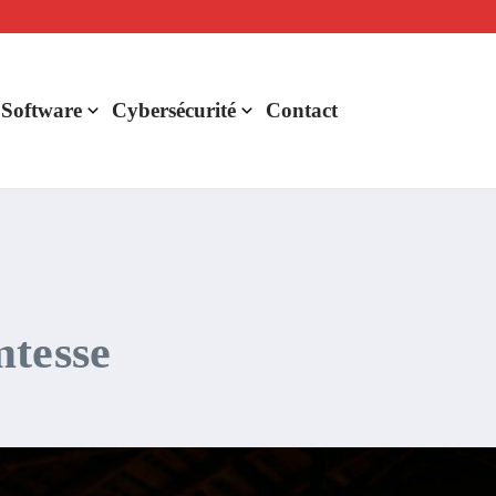
lligence artificielle : voici ce qui va changer
r de rentabilité ?
aude Fable 5 et Mythos 5
 Software
Cybersécurité
Contact
mtesse