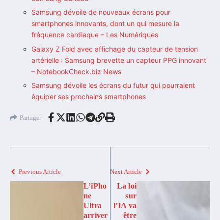
Samsung dévoile de nouveaux écrans pour
smartphones innovants, dont un qui mesure la
fréquence cardiaque – Les Numériques
Galaxy Z Fold avec affichage du capteur de tension
artérielle : Samsung brevette un capteur PPG innovant
– NotebookCheck.biz News
Samsung dévoile les écrans du futur qui pourraient
équiper ses prochains smartphones
Partager
Previous Article
Next Article
L’iPho
La loi
ne
sur
Ultra
l’IA va
arriver
être