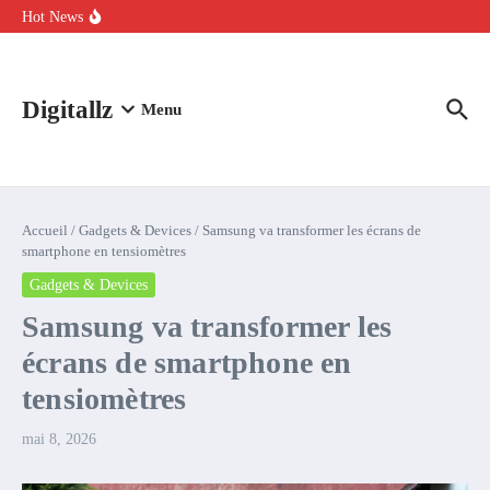
Aller au contenu
intelligence artificielle : voici ce qui va changer
Hot News
Comment l’IA simplifie la data de caisse pour la transformer en
levier de rentabilité ?
100 experts en cybersécurité protestent contre la suspension de
Claude Fable 5 et Mythos 5
Digitallz
Menu
Accueil
/
Gadgets & Devices
/
Samsung va transformer les écrans de
smartphone en tensiomètres
Gadgets & Devices
Samsung va transformer les
écrans de smartphone en
tensiomètres
mai 8, 2026