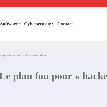
lligence artificielle : voici ce qui va changer
r de rentabilité ?
aude Fable 5 et Mythos 5
 Software
Cybersécurité
Contact
 système solaire et foncer sur Mars
plan fou pour « hacker 