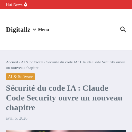
Aller au contenu
intelligence artificielle : voici ce qui va changer
Hot News
Comment l’IA simplifie la data de caisse pour la transformer en
levier de rentabilité ?
100 experts en cybersécurité protestent contre la suspension de
Claude Fable 5 et Mythos 5
Digitallz
Menu
Accueil
/
AI & Software
/
Sécurité du code IA : Claude Code Security ouvre
un nouveau chapitre
AI & Software
Sécurité du code IA : Claude
Code Security ouvre un nouveau
chapitre
avril 6, 2026