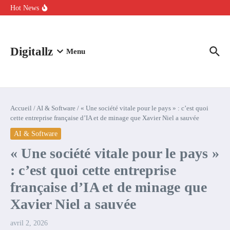
Aller au contenu
intelligence artificielle : voici ce qui va changer
Hot News
Comment l’IA simplifie la data de caisse pour la transformer en
levier de rentabilité ?
100 experts en cybersécurité protestent contre la suspension de
Claude Fable 5 et Mythos 5
Digitallz
Menu
Accueil
/
AI & Software
/
« Une société vitale pour le pays » : c’est quoi
cette entreprise française d’IA et de minage que Xavier Niel a sauvée
AI & Software
« Une société vitale pour le pays »
: c’est quoi cette entreprise
française d’IA et de minage que
Xavier Niel a sauvée
avril 2, 2026