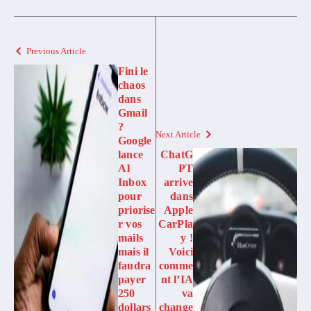
Previous Article
Fini le
chaos
dans
Gmail
?
Next Article
Google
lance
ChatG
AI
PT
Inbox
arrive
pour
dans
priorise
Apple
r vos
CarPla
mails
y !
mais il
Voici
faudra
comme
payer
nt l’IA
250
va
dollars
change