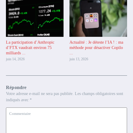
La participation d’Anthropic
Actualité : Je déteste l’IA ! : ma
d’FTX vaudrait environ 75
méthode pour désactiver Copilo
milliards ...
...
juin 14, 2026
juin 13, 2026
Répondre
Votre adresse e-mail ne sera pas publiée.
Les champs obligatoires sont
indiqués avec
*