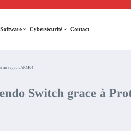
lligence artificielle : voici ce qui va changer
r de rentabilité ?
aude Fable 5 et Mythos 5
 Software
Cybersécurité
Contact
 et au support ARM64
endo Switch grace à Prot