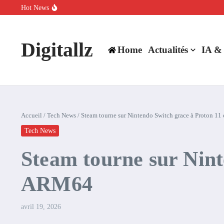
Aller au contenu
Hot News
SpaceX rachète Cursor à 60 milliards de dollars pour booster son inte
Comment l’IA simplifie la data de caisse pour la transformer en levie
100 experts en cybersécurité protestent contre la suspension de Cl
Digitallz
Home
Actualités
IA &
Accueil
/
Tech News
/
Steam tourne sur Nintendo Switch grace à Proton 11
Tech News
Steam tourne sur Nint
ARM64
avril 19, 2026