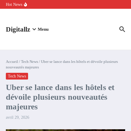
Aller au contenu
intelligence artificielle : voici ce qui va changer
Hot News
Comment l’IA simplifie la data de caisse pour la transformer en
levier de rentabilité ?
100 experts en cybersécurité protestent contre la suspension de
Claude Fable 5 et Mythos 5
Digitallz
Menu
Accueil
/
Tech News
/
Uber se lance dans les hôtels et dévoile plusieurs
nouveautés majeures
Tech News
Uber se lance dans les hôtels et
dévoile plusieurs nouveautés
majeures
avril 29, 2026