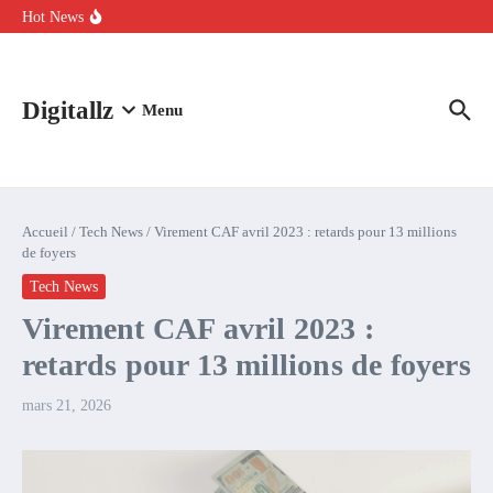
Aller au contenu
intelligence artificielle : voici ce qui va changer
Hot News
Comment l’IA simplifie la data de caisse pour la transformer en
levier de rentabilité ?
100 experts en cybersécurité protestent contre la suspension de
Claude Fable 5 et Mythos 5
Digitallz
Menu
Accueil
/
Tech News
/
Virement CAF avril 2023 : retards pour 13 millions
de foyers
Tech News
Virement CAF avril 2023 :
retards pour 13 millions de foyers
mars 21, 2026