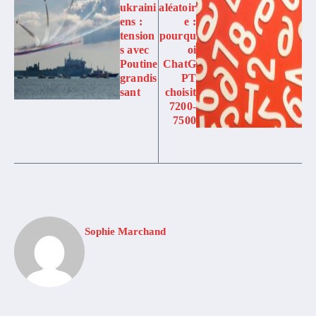
ukraini
aléatoir
ens :
e :
tension
pourqu
s avec
oi
Poutine
ChatG
grandis
PT
sant
choisit
7200-
7500
Sophie Marchand